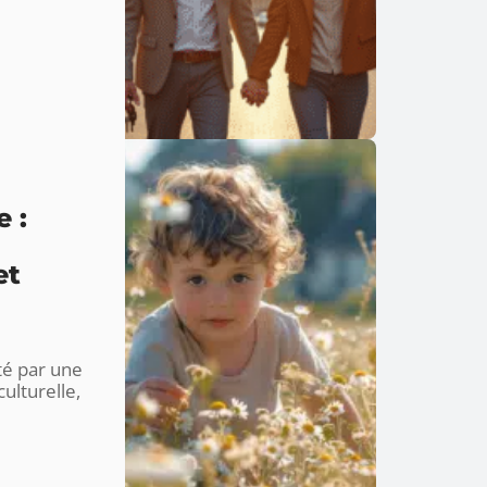
 :
et
té par une
culturelle,