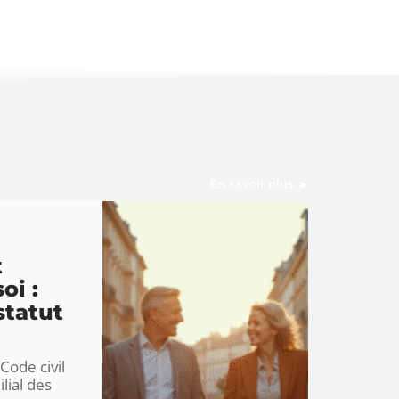
En savoir plus
t
oi :
statut
Code civil
ilial des