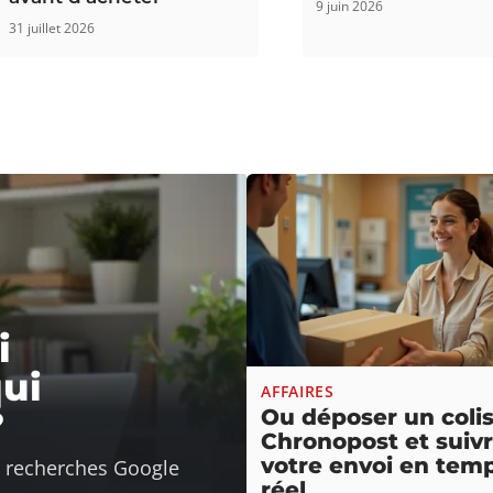
9 juin 2026
31 juillet 2026
i
ui
AFFAIRES
?
Ou déposer un colis
Chronopost et suiv
votre envoi en tem
s recherches Google
réel