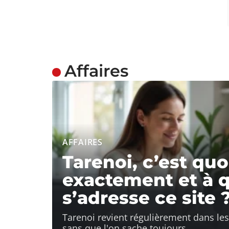
Affaires
AFFAIRES
Tarenoi, c’est quo
exactement et à q
s’adresse ce site 
Tarenoi revient régulièrement dans le
sans que l'on sache toujours
…