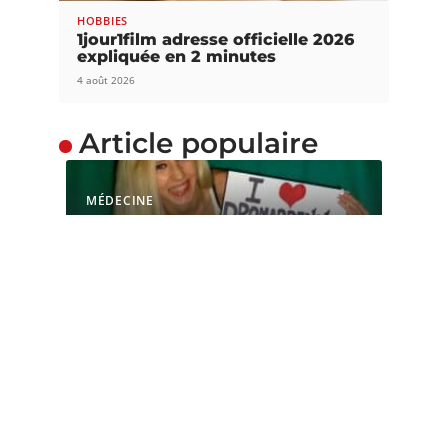
HOBBIES
1jour1film adresse officielle 2026
expliquée en 2 minutes
4 août 2026
Article populaire
MÉDECINE
L’OMS peut-elle bloquer
la mise en vente du
dromardennes ?
Qui n’a jamais voulu être un individu cultivé,
même si ce n'est
…
Contact
Mentions Légales
Sitemap