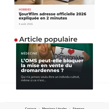
HOBBIES
1jour1film adresse officielle 2026
expliquée en 2 minutes
4 août 2026
Article populaire
MÉDECINE
L’OMS peut-elle bloquer
la mise en vente du
dromardennes ?
Qui n’a jamais voulu être un individu cultivé,
même si ce n'est
…
Contact
Mentions Légales
Sitemap