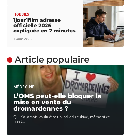
HOBBIES
1jour1film adresse
officielle 2026
expliquée en 2 minutes
4 août 2026
Article populaire
MÉDECINE
L’OMS peut-elle bloquer la
mise en vente du
dromardennes ?
Qui n’a jamais voulu être un individu cultivé, même si ce
n'est
…