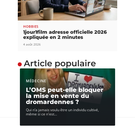
HOBBIES
1jour1film adresse officielle 2026
expliquée en 2 minutes
4 août 2026
Article populaire
MÉDECINE
L’OMS peut-elle bloquer
la mise en vente du
dromardennes ?
Qui n’a jamais voulu être un individu cultivé,
même si ce n'est
…