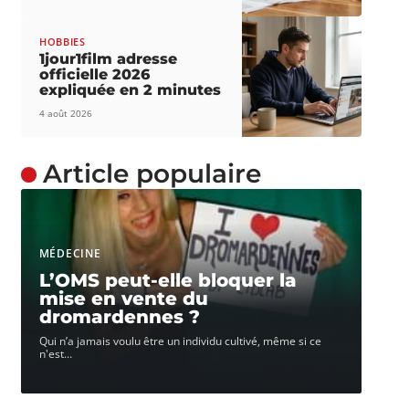
HOBBIES
1jour1film adresse
officielle 2026
expliquée en 2 minutes
4 août 2026
Article populaire
MÉDECINE
L’OMS peut-elle bloquer la
mise en vente du
dromardennes ?
Qui n’a jamais voulu être un individu cultivé, même si ce
n'est
…