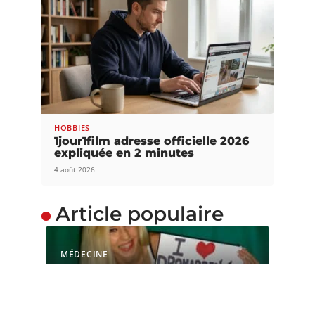
HOBBIES
1jour1film adresse officielle 2026
expliquée en 2 minutes
4 août 2026
Article populaire
MÉDECINE
L’OMS peut-elle bloquer
la mise en vente du
dromardennes ?