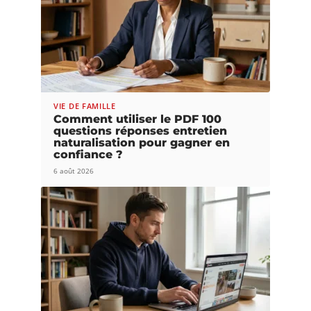
VIE DE FAMILLE
Comment utiliser le PDF 100
questions réponses entretien
naturalisation pour gagner en
confiance ?
6 août 2026