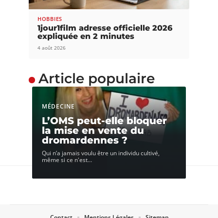
HOBBIES
1jour1film adresse officielle 2026
expliquée en 2 minutes
4 août 2026
Article populaire
MÉDECINE
L’OMS peut-elle bloquer
la mise en vente du
dromardennes ?
Qui n’a jamais voulu être un individu cultivé,
même si ce n'est
…
Contact
Mentions Légales
Sitemap