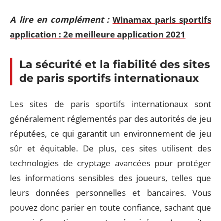
A lire en complément :
Winamax paris sportifs
application : 2e meilleure application 2021
La sécurité et la fiabilité des sites
de paris sportifs internationaux
Les sites de paris sportifs internationaux sont
généralement réglementés par des autorités de jeu
réputées, ce qui garantit un environnement de jeu
sûr et équitable. De plus, ces sites utilisent des
technologies de cryptage avancées pour protéger
les informations sensibles des joueurs, telles que
leurs données personnelles et bancaires. Vous
pouvez donc parier en toute confiance, sachant que