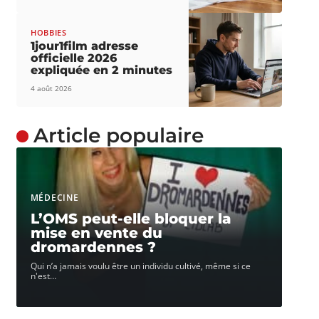
HOBBIES
1jour1film adresse
officielle 2026
expliquée en 2 minutes
4 août 2026
Article populaire
MÉDECINE
L’OMS peut-elle bloquer la
mise en vente du
dromardennes ?
Qui n’a jamais voulu être un individu cultivé, même si ce
n'est
…