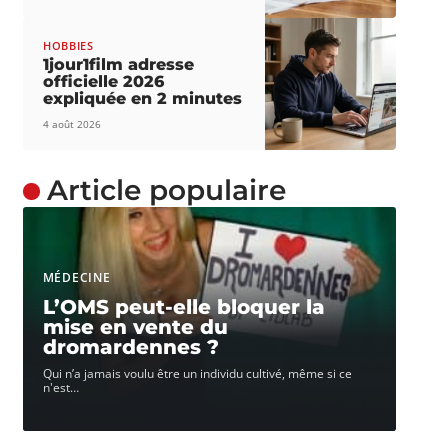
HOBBIES
1jour1film adresse
officielle 2026
expliquée en 2 minutes
4 août 2026
Article populaire
MÉDECINE
L’OMS peut-elle bloquer la
mise en vente du
dromardennes ?
Qui n’a jamais voulu être un individu cultivé, même si ce
n'est
…