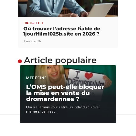
HIGH-TECH
Où trouver l’adresse fiable de
1jour1film1025b.site en 2026 ?
1 août 2026
Article populaire
MÉDECINE
L’OMS peut-elle bloquer
la mise en vente du
dromardennes ?
Qui n’a jamais voulu être un individu cultivé,
même si ce n'est
…