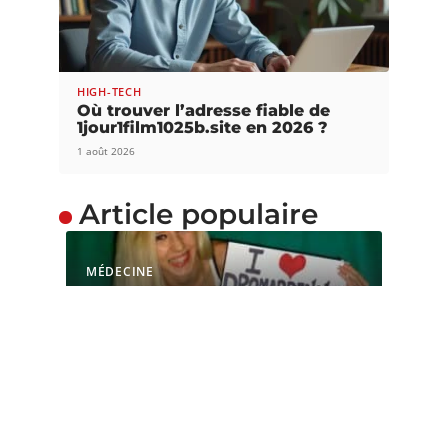
HIGH-TECH
Où trouver l’adresse fiable de
1jour1film1025b.site en 2026 ?
1 août 2026
Article populaire
MÉDECINE
L’OMS peut-elle bloquer
la mise en vente du
dromardennes ?
Qui n’a jamais voulu être un individu cultivé,
même si ce n'est
…