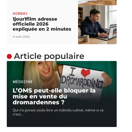
HOBBIES
1jour1film adresse
officielle 2026
expliquée en 2 minutes
4 août 2026
Article populaire
MÉDECINE
L’OMS peut-elle bloquer la
mise en vente du
dromardennes ?
Qui n’a jamais voulu être un individu cultivé, même si ce
n'est
…