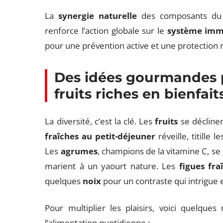
La
synergie naturelle
des composants du f
renforce l’action globale sur le
système imm
pour une prévention active et une protection r
Des idées gourmandes p
fruits riches en bienfai
La diversité, c’est la clé. Les
fruits
se déclinen
fraîches au petit-déjeuner
réveille, titille 
Les
agrumes
, champions de la vitamine C, se 
marient à un yaourt nature. Les
figues fra
quelques
noix
pour un contraste qui intrigue e
Pour multiplier les plaisirs, voici quelque
l’alimentation quotidienne :