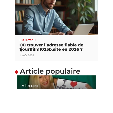
HIGH-TECH
Où trouver l’adresse fiable de
1jour1film1025b.site en 2026 ?
1 août 2026
Article populaire
MÉDECINE
L’OMS peut-elle bloquer
la mise en vente du
dromardennes ?
Qui n’a jamais voulu être un individu cultivé,