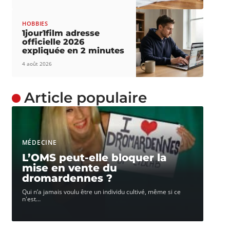
HOBBIES
1jour1film adresse
officielle 2026
expliquée en 2 minutes
4 août 2026
Article populaire
MÉDECINE
L’OMS peut-elle bloquer la
mise en vente du
dromardennes ?
Qui n’a jamais voulu être un individu cultivé, même si ce
n'est
…