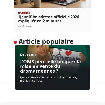
HOBBIES
1jour1film adresse officielle 2026
expliquée en 2 minutes
4 août 2026
Article populaire
MÉDECINE
L’OMS peut-elle bloquer la
mise en vente du
dromardennes ?
Qui n’a jamais voulu être un individu cultivé,
même si ce n'est
…