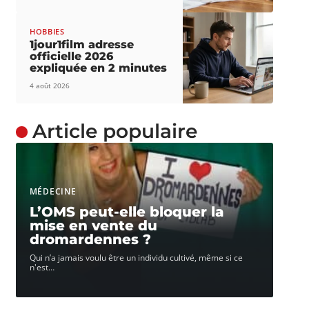
HOBBIES
1jour1film adresse
officielle 2026
expliquée en 2 minutes
4 août 2026
Article populaire
MÉDECINE
L’OMS peut-elle bloquer la
mise en vente du
dromardennes ?
Qui n’a jamais voulu être un individu cultivé, même si ce
n'est
…