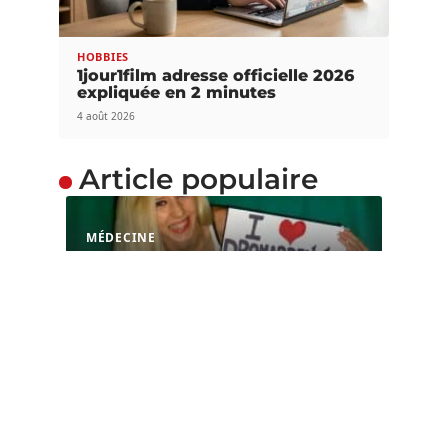
HOBBIES
1jour1film adresse officielle 2026
expliquée en 2 minutes
4 août 2026
Article populaire
MÉDECINE
L’OMS peut-elle bloquer
la mise en vente du
dromardennes ?
Qui n’a jamais voulu être un individu cultivé,
même si ce n'est
…