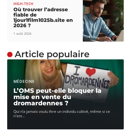
HIGH-TECH
Où trouver l’adresse
fiable de
1jour1film1025b.site en
2026 ?
1 août 2026
Article populaire
MÉDECINE
L’OMS peut-elle bloquer la
mise en vente du
dromardennes ?
Qui n’a jamais voulu être un individu cultivé, même si ce
n'est
…