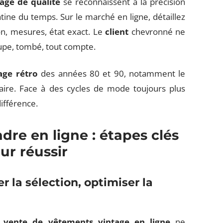
tage de qualité
se reconnaissent à la précision
patine du temps. Sur le marché en ligne, détaillez
n, mesures, état exact. Le
client
chevronné ne
oupe, tombé, tout compte.
age rétro
des années 80 et 90, notamment le
aire. Face à des cycles de mode toujours plus
différence.
ndre en ligne : étapes clés
ur réussir
er la sélection, optimiser la
a
vente de vêtements vintage en ligne
ne