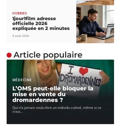
HOBBIES
1jour1film adresse
officielle 2026
expliquée en 2 minutes
4 août 2026
Article populaire
MÉDECINE
L’OMS peut-elle bloquer la
mise en vente du
dromardennes ?
Qui n’a jamais voulu être un individu cultivé, même si ce
n'est
…