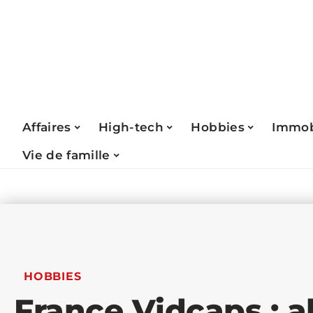
Affaires
High-tech
Hobbies
Immob
Vie de famille
HOBBIES
France Vidcaps : a