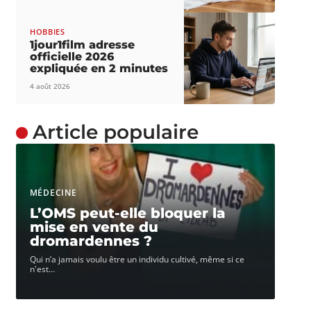
HOBBIES
1jour1film adresse
officielle 2026
expliquée en 2 minutes
4 août 2026
Article populaire
MÉDECINE
L’OMS peut-elle bloquer la
mise en vente du
dromardennes ?
Qui n’a jamais voulu être un individu cultivé, même si ce
n'est
…